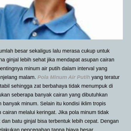
mlah besar sekaligus lalu merasa cukup untuk
ena ginjal lebih sehat jika mendapat asupan cairan
ntingnya minum air putih dalam interval yang
enjelang malam.
Pola Minum Air Putih
yang teratur
tabil sehingga zat berbahaya tidak menumpuk di
entukan seberapa banyak cairan yang dibutuhkan
h banyak minum. Selain itu kondisi iklim tropis
airan melalui keringat. Jika pola minum tidak
 dan batu ginjal bisa terbentuk lebih cepat. Dengan
elakukan pencegahan tanpa biaya besar.