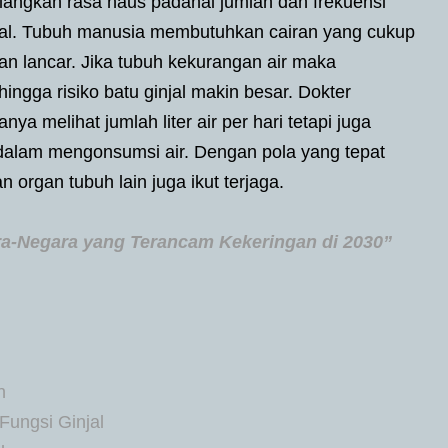
langkan rasa haus padahal jumlah dan frekuensi
jal. Tubuh manusia membutuhkan cairan yang cukup
lan lancar. Jika tubuh kekurangan air maka
ingga risiko batu ginjal makin besar. Dokter
a melihat jumlah liter air per hari tetapi juga
dalam mengonsumsi air. Dengan pola yang tepat
n organ tubuh lain juga ikut terjaga.
ara-Negara yang Terancam Kekeringan di 2030”
n
Fungsi Ginjal