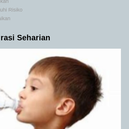
pkan
hi Risiko
aikan
rasi Seharian