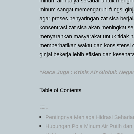
minum air hanya sekadar untuk menghi
minum sangat memengaruhi fungsi gin
agar proses penyaringan zat sisa berja
konsentrasi zat sisa akan meningkat seh
menyarankan masyarakat untuk tidak hany
memperhatikan waktu dan konsistensi 
ginjal bekerja lebih efisien dan kesehata
“Baca Juga : Krisis Air Global: Neg
Table of Contents
Pentingnya Menjaga Hidrasi Seharia
Hubungan Pola Minum Air Putih dan 