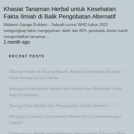
Khasiat Tanaman Herbal untuk Kesehatan:
Fakta Ilmiah di Balik Pengobatan Alternatif
Midwest Garage Builders - Sebuah survei WHO tahun 2023
mengungkap fakta mengejutkan: lebih dari 80% penduduk dunia masih
mengandalkan tanaman…
1 month ago
RECENT POSTS
Dilema Pasien di Ruang Rawat: Analisis Efektivitas Edukasi
Obat Herbal Kontra Medis
Mengapa Kombinasi Herbal dan Medis Bisa Berakibat Fatal
Bagi Kesehatan
Sinergi Obat Herbal dan Pengobatan Medis Modern
Mengapa Edukasi Obat Herbal Medis Kunci Keseimbangan
Tubuh?
Optimalisasi Health and Wellness: Memadukan Edukasi Obat