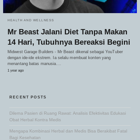
HEALTH AND WELLNESS
Mr Beast Jalani Diet Tanpa Makan
14 Hari, Tubuhnya Bereaksi Begini
Midwest Garage Builders - Mr Beast dikenal sebagai YouTuber
dengan ide-ide ekstrem. Ia selalu membuat konten yang
menantang batas manusia.…
1 year ago
RECENT POSTS
Dilema Pasien di Ruang Rawat: Analisis Efektivitas Edukasi
Obat Herbal Kontra Medis
Mengapa Kombinasi Herbal dan Medis Bisa Berakibat Fatal
Bagi Kesehatan