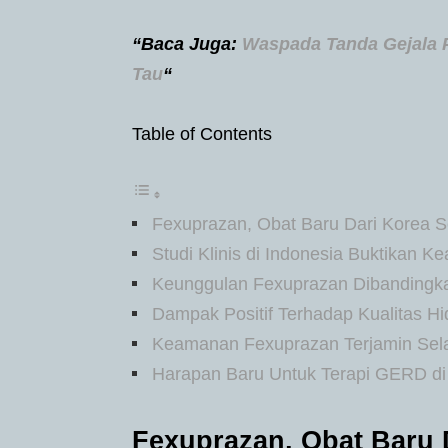
“Baca Juga:
Waspada Tanda Gejala P
Tau
“
Table of Contents
Fexuprazan, Obat Baru Dari Korea S
Studi Klinis di Indonesia Buktikan K
Keunggulan Fexuprazan Dibandingk
Dampak Positif Terhadap Kualitas 
Keamanan Fexuprazan Terjamin Se
Harapan Baru Untuk Terapi GERD di
Fexuprazan, Obat Baru 