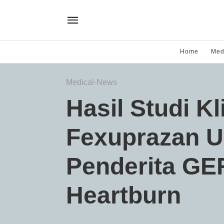
Home
Med
Medical-News
Hasil Studi Kl
Fexuprazan U
Penderita GE
Heartburn