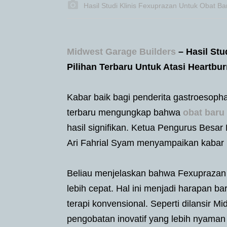
Hasil Studi Klinis Fexuprazan Untuk Obat B
Midwest Garage Builders
– Hasil Stu
Pilihan Terbaru Untuk Atasi Heartbu
Kabar baik bagi penderita gastroesopha
terbaru mengungkap bahwa
obat baru
hasil signifikan. Ketua Pengurus Besa
Ari Fahrial Syam menyampaikan kabar 
Beliau menjelaskan bahwa Fexuprazan 
lebih cepat. Hal ini menjadi harapan b
terapi konvensional. Seperti dilansir M
pengobatan inovatif yang lebih nyama