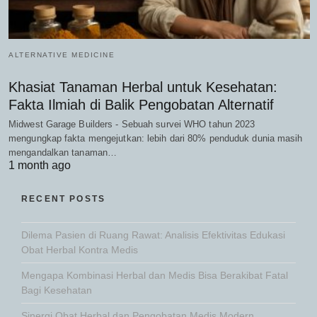
ALTERNATIVE MEDICINE
Khasiat Tanaman Herbal untuk Kesehatan:
Fakta Ilmiah di Balik Pengobatan Alternatif
Midwest Garage Builders - Sebuah survei WHO tahun 2023
mengungkap fakta mengejutkan: lebih dari 80% penduduk dunia masih
mengandalkan tanaman…
1 month ago
RECENT POSTS
Dilema Pasien di Ruang Rawat: Analisis Efektivitas Edukasi
Obat Herbal Kontra Medis
Mengapa Kombinasi Herbal dan Medis Bisa Berakibat Fatal
Bagi Kesehatan
Sinergi Obat Herbal dan Pengobatan Medis Modern