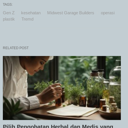
TAGS:
Gen Z
kesehatan
Midwest Garage Builders
operasi
plastik
Tremd
RELATED POST
Pilih Pengobatan Herbal dan Medis yang