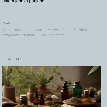
dalam jangka panjang.
TAGS:
Akupunktur
kesehatan
Midwest Garage Builders
pengobatan alternatif
Tips Kesehatan
RELATED POST