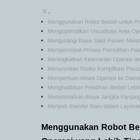
Menggunakan Robot Bedah untuk Pres
Mengoptimalkan Visualisasi Area Op
Mengurangi Rasa Sakit Pasien Melalu
Mempercepat Proses Pemulihan Pasi
Meningkatkan Keamanan Operasi den
Menurunkan Risiko Komplikasi Pasc
Memperluas Akses Operasi ke Daerah
Menghadirkan Pelatihan Bedah Lebih 
Meminimalkan Biaya Jangka Panjang
Menjadi Standar Baru dalam Layana
Menggunakan Robot Bed