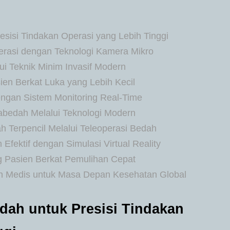
isi Tindakan Operasi yang Lebih Tinggi
erasi dengan Teknologi Kamera Mikro
i Teknik Minim Invasif Modern
en Berkat Luka yang Lebih Kecil
gan Sistem Monitoring Real-Time
abedah Melalui Teknologi Modern
 Terpencil Melalui Teleoperasi Bedah
Efektif dengan Simulasi Virtual Reality
 Pasien Berkat Pemulihan Cepat
n Medis untuk Masa Depan Kesehatan Global
ah untuk Presisi Tindakan