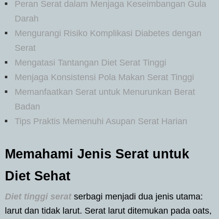
Peran Serat dalam Menjaga Keseimbangan Gula
Darah
Mengurangi Risiko Komplikasi Diabetes dengan
Serat
Mengatasi Tantangan Diet Serat Tinggi
Menjaga Konsistensi Pola Makan Serat Tinggi
Memanfaatkan Serat untuk Menurunkan Berat
Badan
Tips Praktis Memenuhi Asupan Serat Harian
Memahami Jenis Serat untuk
Diet Sehat
Diet tinggi serat
serbagi menjadi dua jenis utama:
larut dan tidak larut. Serat larut ditemukan pada oats,