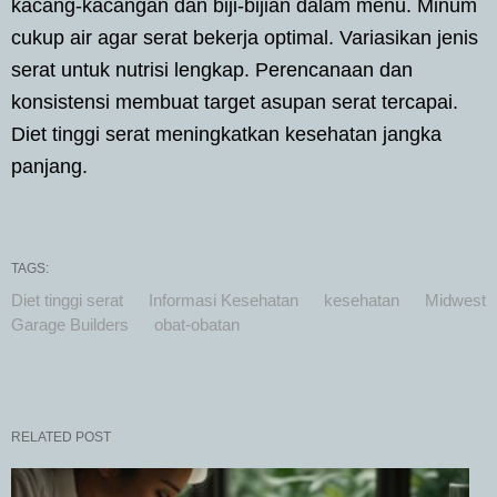
kacang-kacangan dan biji-bijian dalam menu. Minum
cukup air agar serat bekerja optimal. Variasikan jenis
serat untuk nutrisi lengkap. Perencanaan dan
konsistensi membuat target asupan serat tercapai.
Diet tinggi serat meningkatkan kesehatan jangka
panjang.
TAGS:
Diet tinggi serat
Informasi Kesehatan
kesehatan
Midwest
Garage Builders
obat-obatan
RELATED POST