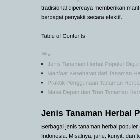
tradisional dipercaya memberikan ma
berbagai penyakit secara efektif.
Table of Contents
Jenis Tanaman Herbal Populer Digu
Manfaat Kesehatan dari Tanaman He
Praktik Penggunaan Tanaman Herbal
Masa Depan dan Tren Tanaman Herb
Jenis Tanaman Herbal 
Berbagai jenis tanaman herbal populer
Indonesia. Misalnya, jahe, kunyit, da