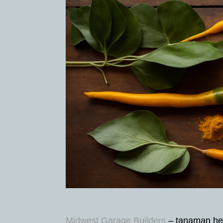
Midwest Garage Builders
– tanaman he