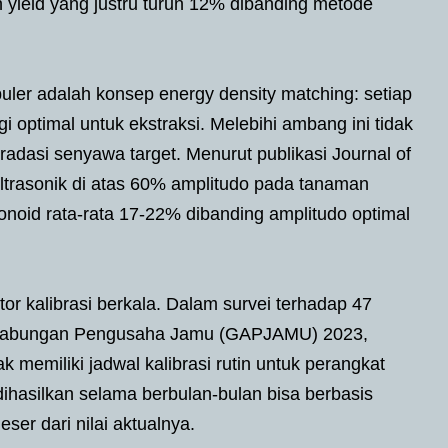
an yield yang justru turun 12% dibanding metode
puler adalah konsep energy density matching: setiap
 optimal untuk ekstraksi. Melebihi ambang ini tidak
adasi senyawa target. Menurut publikasi Journal of
ltrasonik di atas 60% amplitudo pada tanaman
onoid rata-rata 17-22% dibanding amplitudo optimal
ktor kalibrasi berkala. Dalam survei terhadap 47
eh Gabungan Pengusaha Jamu (GAPJAMU) 2023,
 memiliki jadwal kalibrasi rutin untuk perangkat
 dihasilkan selama berbulan-bulan bisa berbasis
er dari nilai aktualnya.