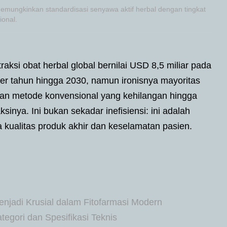
 memungkinkan standardisasi senyawa aktif herbal dengan tingkat
onal.
traksi obat herbal global bernilai USD 8,5 miliar pada
er tahun hingga 2030, namun ironisnya mayoritas
kan metode konvensional yang kehilangan hingga
inya. Ini bukan sekadar inefisiensi: ini adalah
kualitas produk akhir dan keselamatan pasien.
njadi Krusial dalam Fitofarmasi Modern
egori dan Spesifikasi Teknis