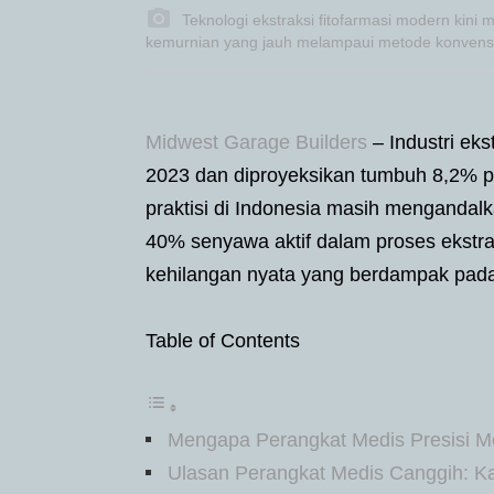
Teknologi ekstraksi fitofarmasi modern kini
kemurnian yang jauh melampaui metode konvensi
Midwest Garage Builders
– Industri eks
2023 dan diproyeksikan tumbuh 8,2% p
praktisi di Indonesia masih mengandal
40% senyawa aktif dalam proses ekstraks
kehilangan nyata yang berdampak pada 
Table of Contents
Mengapa Perangkat Medis Presisi Me
Ulasan Perangkat Medis Canggih: Kat