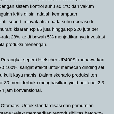
 dengan sistem kontrol suhu ±0,1°C dan vakum
gulan kritis di sini adalah kemampuan
til seperti minyak atsiri pada suhu operasi di
rah: kisaran Rp 85 juta hingga Rp 220 juta per
rata-rata 28% ke di bawah 5% menjadikannya investasi
ala produksi menengah.
r. Perangkat seperti Hielscher UP400St menawarkan
 20-100%, sangat efektif untuk memecah dinding sel
u kulit kayu manis. Dalam skenario produksi teh
 30 menit terbukti menghasilkan yield polifenol 2,3
 24 jam konvensional.
) Otomatis. Untuk standardisasi dan pemurnian
otage Selekt memberikan reprodusibilitas batch-to-