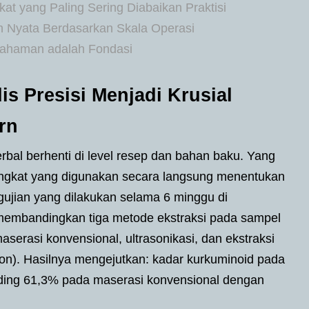
at yang Paling Sering Diabaikan Praktisi
h Nyata Berdasarkan Skala Operasi
emahaman adalah Fondasi
s Presisi Menjadi Krusial
rn
erbal berhenti di level resep dan bahan baku. Yang
angkat yang digunakan secara langsung menentukan
engujian yang dilakukan selama 6 minggu di
i membandingkan tiga metode ekstraksi pada sampel
aserasi konvensional, ultrasonikasi, dan ekstraksi
ion). Hasilnya mengejutkan: kadar kurkuminoid pada
ing 61,3% pada maserasi konvensional dengan