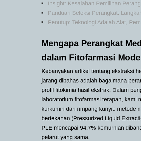
Insight: Kesalahan Pemilihan Perangk
Panduan Seleksi Perangkat: Langka
Penutup: Teknologi Adalah Alat, P
Mengapa Perangkat Medi
dalam Fitofarmasi Mode
Kebanyakan artikel tentang ekstraksi h
jarang dibahas adalah bagaimana per
profil fitokimia hasil ekstrak. Dalam p
laboratorium fitofarmasi terapan, kam
kurkumin dari rimpang kunyit: metode m
bertekanan (Pressurized Liquid Extract
PLE mencapai 94,7% kemurnian diband
pelarut yang sama.