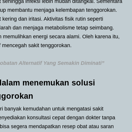
 sehingga infeksi lebih mudah ditangkal. Sementara
cukup membantu menjaga kelembapan tenggorokan.
ring dan iritasi. Aktivitas fisik rutin seperti
 darah dan menjaga metabolisme tetap seimbang.
memulihkan energi secara alami. Oleh karena itu,
if mencegah sakit tenggorokan.
obatan Alternatif Yang Semakin Diminati”
l dalam menemukan solusi
ggorokan
ri banyak kemudahan untuk mengatasi sakit
menyediakan konsultasi cepat dengan dokter tanpa
n bisa segera mendapatkan resep obat atau saran