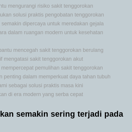
u mengurangi risiko sakit tenggorokan
ukan solusi praktis pengobatan tenggorokan
 semakin dipercaya untuk meredakan gejala
ara dalam ruangan modern untuk kesehatan
antu mencegah sakit tenggorokan berulang
f mengatasi sakit tenggorokan akut
mempercepat pemulihan sakit tenggorokan
an penting dalam memperkuat daya tahan tubuh
i sebagai solusi praktis masa kini
kan di era modern yang serba cepat
kan semakin sering terjadi pada