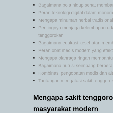
Bagaimana pola hidup sehat membant
Peran teknologi digital dalam menem
Mengapa minuman herbal tradisional
Pentingnya menjaga kelembapan ud
tenggorokan
Bagaimana edukasi kesehatan memb
Peran obat medis modern yang efekti
Mengapa olahraga ringan membantu 
Bagaimana nutrisi seimbang berper
Kombinasi pengobatan medis dan alam
Tantangan mengatasi sakit tenggoro
Mengapa sakit tenggoro
masyarakat modern