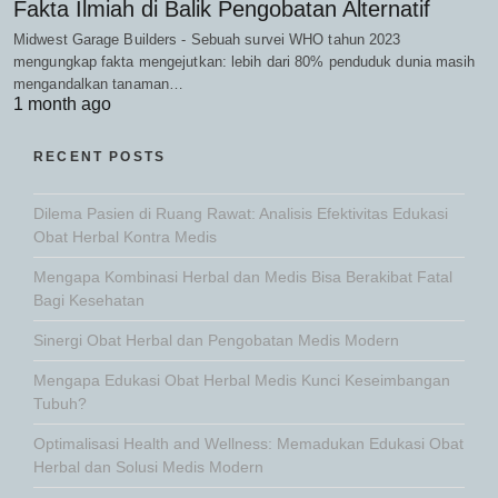
Fakta Ilmiah di Balik Pengobatan Alternatif
Midwest Garage Builders - Sebuah survei WHO tahun 2023
mengungkap fakta mengejutkan: lebih dari 80% penduduk dunia masih
mengandalkan tanaman…
1 month ago
RECENT POSTS
Dilema Pasien di Ruang Rawat: Analisis Efektivitas Edukasi
Obat Herbal Kontra Medis
Mengapa Kombinasi Herbal dan Medis Bisa Berakibat Fatal
Bagi Kesehatan
Sinergi Obat Herbal dan Pengobatan Medis Modern
Mengapa Edukasi Obat Herbal Medis Kunci Keseimbangan
Tubuh?
Optimalisasi Health and Wellness: Memadukan Edukasi Obat
Herbal dan Solusi Medis Modern