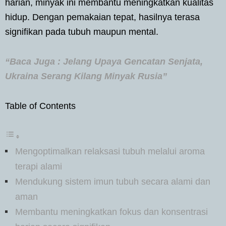
harian, minyak ini membantu meningkatkan kualitas
hidup. Dengan pemakaian tepat, hasilnya terasa
signifikan pada tubuh maupun mental.
“Baca Juga : Jelang Upaya Gencatan Senjata,
Ukraina Serang Kilang Minyak Rusia”
Table of Contents
Mengoptimalkan relaksasi tubuh melalui aroma
terapi alami
Mendukung sistem imun tubuh secara alami dan
aman
Membantu meningkatkan fokus dan konsentrasi