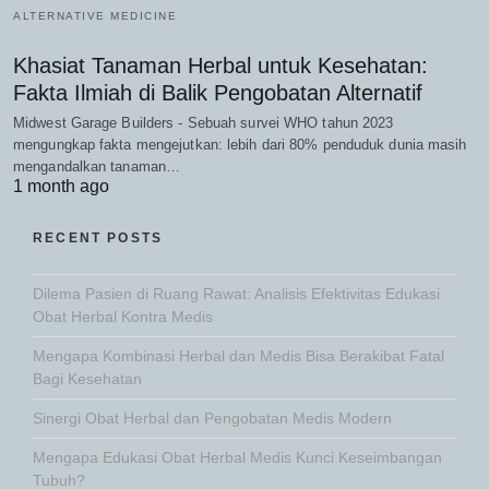
ALTERNATIVE MEDICINE
Khasiat Tanaman Herbal untuk Kesehatan:
Fakta Ilmiah di Balik Pengobatan Alternatif
Midwest Garage Builders - Sebuah survei WHO tahun 2023
mengungkap fakta mengejutkan: lebih dari 80% penduduk dunia masih
mengandalkan tanaman…
1 month ago
RECENT POSTS
Dilema Pasien di Ruang Rawat: Analisis Efektivitas Edukasi
Obat Herbal Kontra Medis
Mengapa Kombinasi Herbal dan Medis Bisa Berakibat Fatal
Bagi Kesehatan
Sinergi Obat Herbal dan Pengobatan Medis Modern
Mengapa Edukasi Obat Herbal Medis Kunci Keseimbangan
Tubuh?