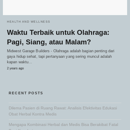
HEALTH AND WELLNESS
Waktu Terbaik untuk Olahraga:
Pagi, Siang, atau Malam?
Midwest Garage Builders - Olahraga adalah bagian penting dari
gaya hidup sehat, tapi pertanyaan yang sering muncul adalah
kapan waktu…
2 years ago
RECENT POSTS
Dilema Pasien di Ruang Rawat: Analisis Efektivitas Edukasi
Obat Herbal Kontra Medis
Mengapa Kombinasi Herbal dan Medis Bisa Berakibat Fatal