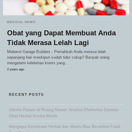
MEDICAL-NEWS
Obat yang Dapat Membuat Anda
Tidak Merasa Lelah Lagi
Midwest Garage Builders - Pernahkah Anda merasa lelah
sepanjang hari meskipun sudah tidur cukup? Banyak orang
mengalami kelelahan kronis yang…
2 years ago
RECENT POSTS
Dilema Pasien di Ruang Rawat: Analisis Efektivitas Edukasi
Obat Herbal Kontra Medis
Mengapa Kombinasi Herbal dan Medis Bisa Berakibat Fatal