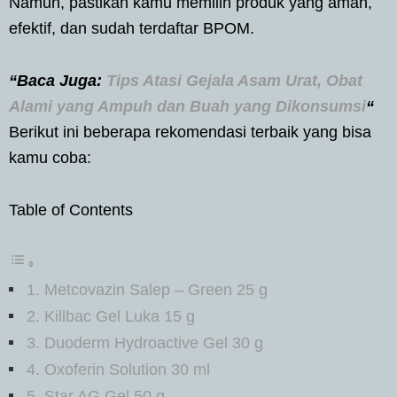
Namun, pastikan kamu memilih produk yang aman,
efektif, dan sudah terdaftar BPOM.
“Baca Juga:
Tips Atasi Gejala Asam Urat, Obat
Alami yang Ampuh dan Buah yang Dikonsumsi
“
Berikut ini beberapa rekomendasi terbaik yang bisa
kamu coba:
Table of Contents
1. Metcovazin Salep – Green 25 g
2. Killbac Gel Luka 15 g
3. Duoderm Hydroactive Gel 30 g
4. Oxoferin Solution 30 ml
5. Star AG Gel 50 g