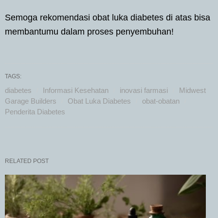
Semoga rekomendasi obat luka diabetes di atas bisa
membantumu dalam proses penyembuhan!
TAGS:
diabetes
Informasi Kesehatan
inovasi farmasi
Midwest
Garage Builders
Obat Luka Diabetes
obat-obatan
Penderita Diabetes
RELATED POST