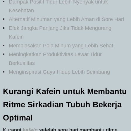
Dampak Positif Tidur Lebih Nyenyak untuk
Kesehatan
Alternatif Minuman yang Lebih Aman di Sore Hari
Efek Jangka Panjang Jika Tidak Mengurangi
Kafein
Membiasakan Pola Minum yang Lebih Sehat
Meningkatkan Produktivitas Lewat Tidur
Berkualitas
Menginspirasi Gaya Hidup Lebih Seimbang
Kurangi Kafein untuk Membantu
Ritme Sirkadian Tubuh Bekerja
Optimal
Kurangi
kafein
setelah sore hari membantu ritme