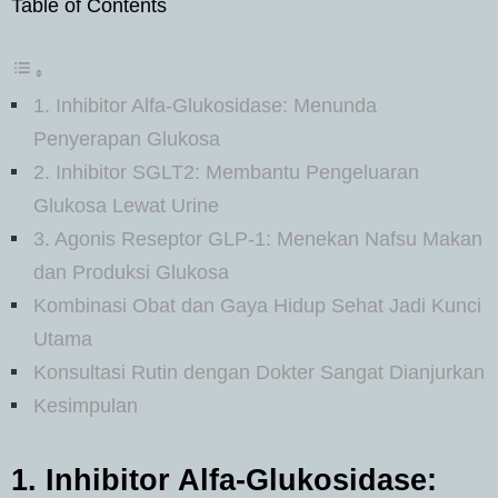
Table of Contents
1. Inhibitor Alfa-Glukosidase: Menunda
Penyerapan Glukosa
2. Inhibitor SGLT2: Membantu Pengeluaran
Glukosa Lewat Urine
3. Agonis Reseptor GLP-1: Menekan Nafsu Makan
dan Produksi Glukosa
Kombinasi Obat dan Gaya Hidup Sehat Jadi Kunci
Utama
Konsultasi Rutin dengan Dokter Sangat Dianjurkan
Kesimpulan
1. Inhibitor Alfa-Glukosidase: