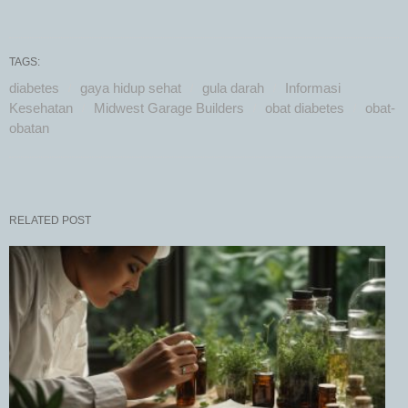
TAGS:
diabetes
gaya hidup sehat
gula darah
Informasi
Kesehatan
Midwest Garage Builders
obat diabetes
obat-
obatan
RELATED POST