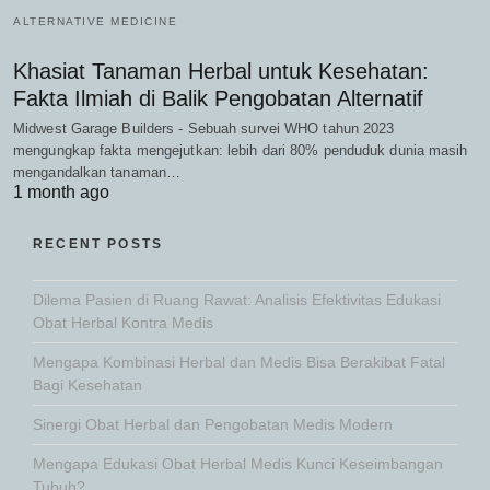
ALTERNATIVE MEDICINE
Khasiat Tanaman Herbal untuk Kesehatan:
Fakta Ilmiah di Balik Pengobatan Alternatif
Midwest Garage Builders - Sebuah survei WHO tahun 2023
mengungkap fakta mengejutkan: lebih dari 80% penduduk dunia masih
mengandalkan tanaman…
1 month ago
RECENT POSTS
Dilema Pasien di Ruang Rawat: Analisis Efektivitas Edukasi
Obat Herbal Kontra Medis
Mengapa Kombinasi Herbal dan Medis Bisa Berakibat Fatal
Bagi Kesehatan
Sinergi Obat Herbal dan Pengobatan Medis Modern
Mengapa Edukasi Obat Herbal Medis Kunci Keseimbangan
Tubuh?