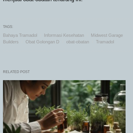
TAGS:
Bahaya Tramadol
Informasi Kesehatan
Midwest Garage
Builders
Obat Golongan D
obat-obatan
Tramadol
RELATED POST