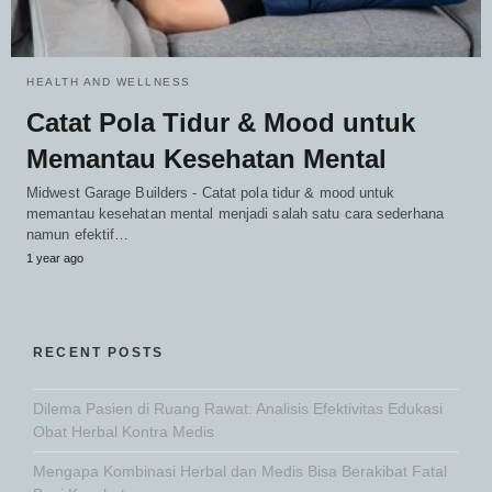
HEALTH AND WELLNESS
Catat Pola Tidur & Mood untuk
Memantau Kesehatan Mental
Midwest Garage Builders - Catat pola tidur & mood untuk
memantau kesehatan mental menjadi salah satu cara sederhana
namun efektif…
1 year ago
RECENT POSTS
Dilema Pasien di Ruang Rawat: Analisis Efektivitas Edukasi
Obat Herbal Kontra Medis
Mengapa Kombinasi Herbal dan Medis Bisa Berakibat Fatal