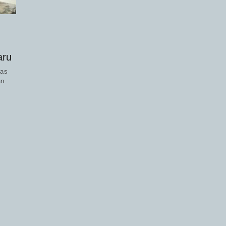
aru
tas
an